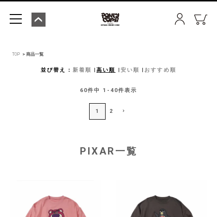
TOP
商品一覧
並び替え
新着順
高い順
安い順
おすすめ順
60
件中
1
-
40
件表示
1
2
PIXAR一覧