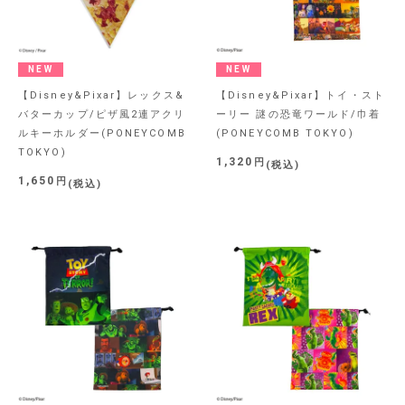
NEW
NEW
【Disney&Pixar】レックス&
【Disney&Pixar】トイ・スト
バターカップ/ピザ風2連アクリ
ーリー 謎の恐竜ワールド/巾着
ルキーホルダー(PONEYCOMB
(PONEYCOMB TOKYO)
TOKYO)
1,320
税込
1,650
税込