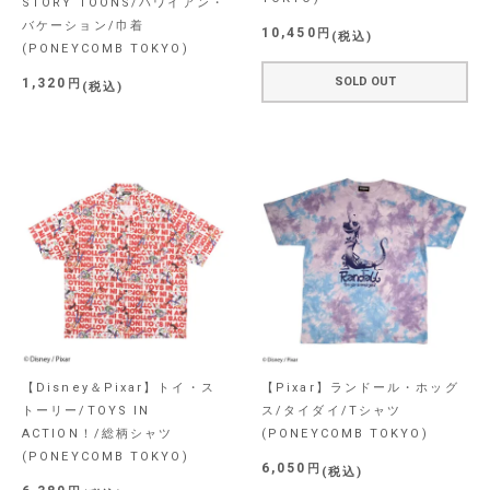
STORY TOONS/ハワイアン・
バケーション/巾着
10,450
税込
(PONEYCOMB TOKYO)
SOLD OUT
1,320
税込
【Disney＆Pixar】トイ・ス
【Pixar】ランドール・ホッグ
トーリー/TOYS IN
ス/タイダイ/Tシャツ
ACTION！/総柄シャツ
(PONEYCOMB TOKYO)
(PONEYCOMB TOKYO)
6,050
税込