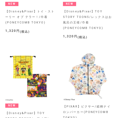
NEW
NEW
【Disney&Pixar】トイ・スト
【Disney&Pixar】TOY
ーリー オブ テラー！/巾着
STORY TOONS/レックスはお
(PONEYCOMB TOKYO)
風呂の王様/巾着
(PONEYCOMB TOKYO)
1,320
税込
1,320
税込
NEW
【PIXAR】ピクサー/総柄ナイ
ロンパーカー(PONEYCOMB
【Disney&Pixar】TOY
TOKYO)