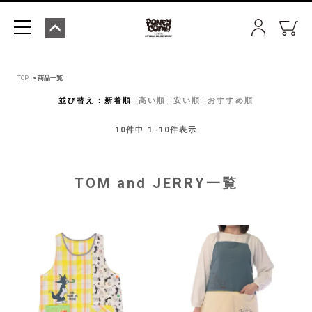
TOP
商品一覧
並び替え
新着順
高い順
安い順
おすすめ順
10
件中
1
-
10
件表示
TOM and JERRY一覧