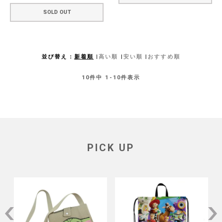
SOLD OUT
並び替え
新着順
高い順
安い順
おすすめ順
10
件中
1
-
10
件表示
PICK UP