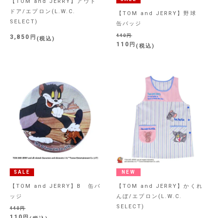
【TOM and JERRY】アウト
ドア/エプロン(L.W.C.
【TOM and JERRY】野球
SELECT)
缶バッジ
440
3,850
税込
110
税込
SALE
NEW
【TOM and JERRY】B 缶バ
【TOM and JERRY】かくれ
ッジ
んぼ/エプロン(L.W.C.
SELECT)
440
110