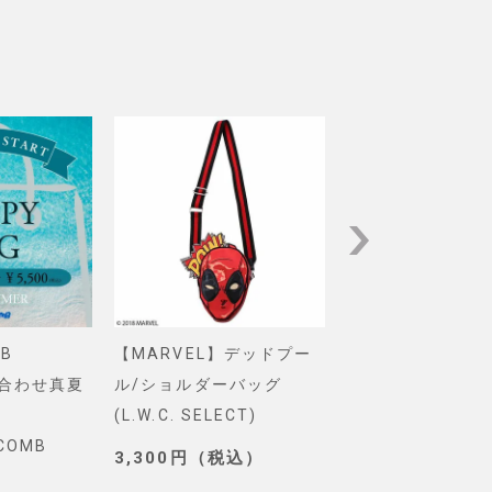
B
【MARVEL】デッドプー
【Pixar】モン
め合わせ真夏
ル/ショルダーバッグ
インク/ロゴ/ニ
(L.W.C. SELECT)
グ(PONEYCOMB
YCOMB
TOKYO)
3,300円（税込）
3,190円（税込