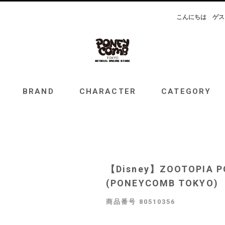
こんにちは
ゲス
RAND
CHARACTER
CATEGORY
TOPICS
BRAND
CHARACTER
CATEGORY
【Disney】ZOOTOPIA 
(PONEYCOMB TOKYO)
商品番号
80510356