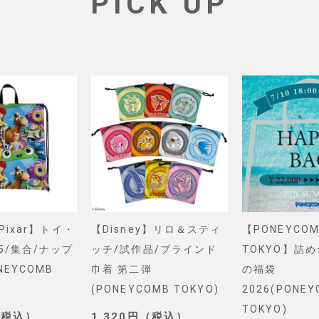
PICK UP
&Pixar】トイ・
【Disney】リロ＆スティ
【PONEYCOM
5/集合/ナップ
ッチ/試作品/ブラインド
TOKYO】詰
NEYCOMB
巾着 第二弾
の福袋
(PONEYCOMB TOKYO)
2026(PONE
TOKYO)
（税込）
1,320円（税込）