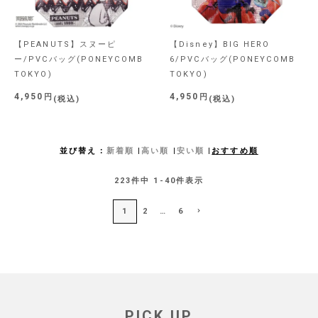
【PEANUTS】スヌーピ
【Disney】BIG HERO
ー/PVCバッグ(PONEYCOMB
6/PVCバッグ(PONEYCOMB
TOKYO)
TOKYO)
4,950
4,950
税込
税込
並び替え
新着順
高い順
安い順
おすすめ順
223
件中
1
-
40
件表示
1
2
…
6
PICK UP