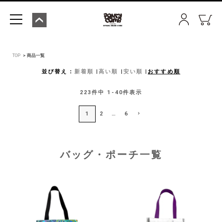
TOP
商品一覧
並び替え
新着順
高い順
安い順
おすすめ順
223
件中
1
-
40
件表示
1
2
…
6
バッグ・ポーチ一覧