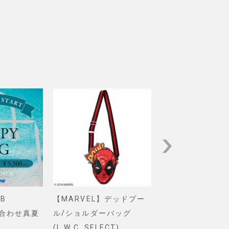
B
【MARVEL】デッドプー
【Pixar】モン
め合わせ真夏
ル/ショルダーバッグ
インク/ロゴ/ニ
(L.W.C. SELECT)
グ(PONEYCOMB