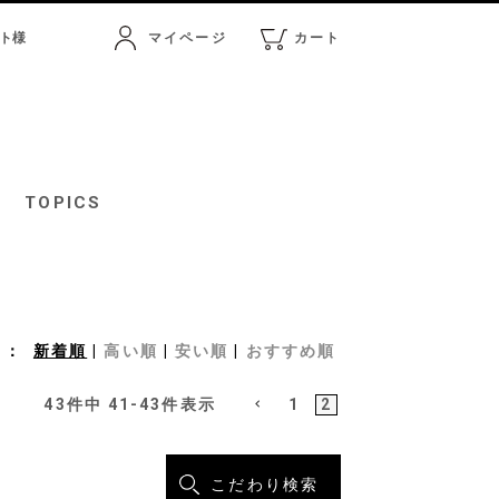
ト
様
マイページ
カート
マイページ
カート
TOPICS
新着順
高い順
安い順
おすすめ順
43
件中
41
-
43
件表示
1
2
こだわり検索