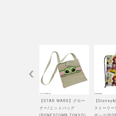
VEL】スパイダー
【STAR WARS】グロー
【Disney
ショルダーバッグ
グー/ニットバッグ
ストーリー
. SELECT)
(PONEYCOMB TOKYO)
ザック(PO