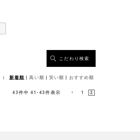
こだわり検索
新着順
高い順
安い順
おすすめ順
43
件中
41
-
43
件表示
1
2