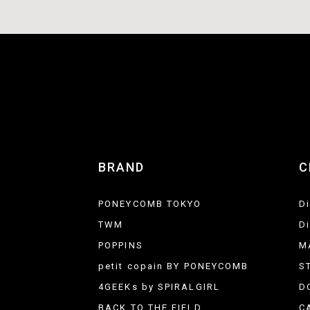
BRAND
C
PONEYCOMB TOKYO
D
TWM
D
POPPINS
M
petit copain BY PONEYCOMB
S
4GEEKs by SPIRALGIRL
D
BACK TO THE FIELD
C