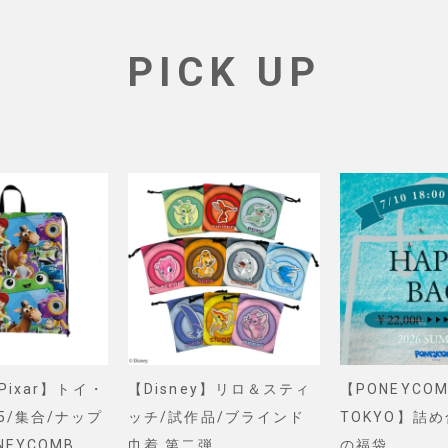
PICK UP
&Pixar】トイ・
【Disney】リロ＆スティ
【PONEYCOM
5/集合/ナップ
ッチ/試作品/ブラインド
TOKYO】詰
NEYCOMB
巾着 第二弾
の福袋