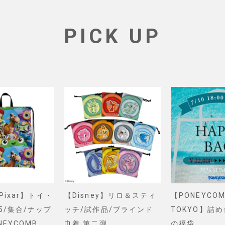
PICK UP
&Pixar】トイ・
【Disney】リロ＆スティ
【PONEYCOM
5/集合/ナップ
ッチ/試作品/ブラインド
TOKYO】詰
NEYCOMB
巾着 第二弾
の福袋