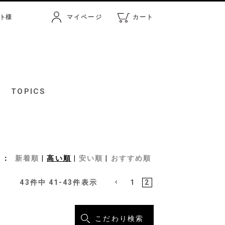
ト
様
マイページ
カート
マイページ
カート
TOPICS
新着順
高い順
安い順
おすすめ順
43
件中
41
-
43
件表示
1
2
こだわり検索