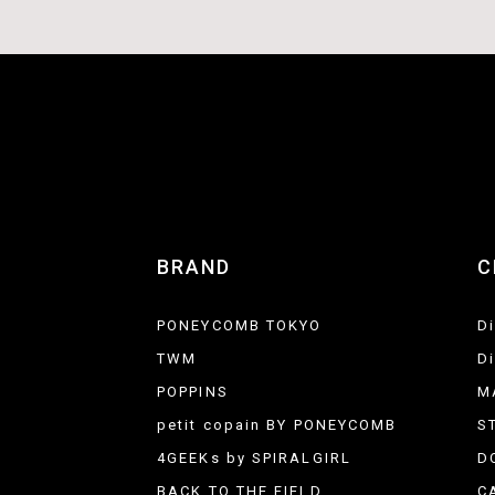
BRAND
C
PONEYCOMB TOKYO
D
TWM
D
POPPINS
M
petit copain BY PONEYCOMB
S
4GEEKs by SPIRALGIRL
D
BACK TO THE FIELD
C