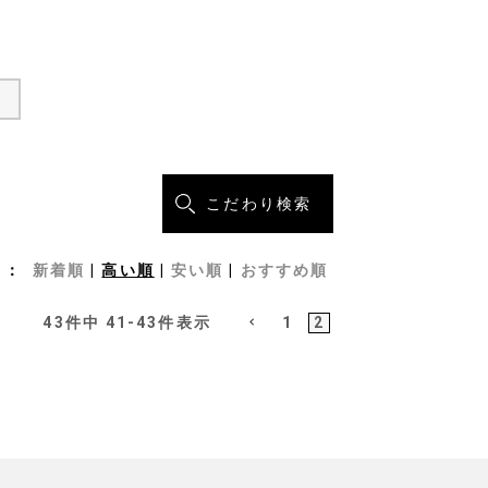
こだわり検索
新着順
高い順
安い順
おすすめ順
43
件中
41
-
43
件表示
1
2