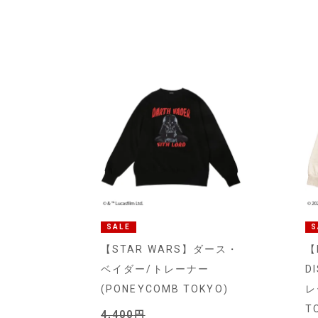
SALE
S
【STAR WARS】ダース・
【
ベイダー/トレーナー
D
(PONEYCOMB TOKYO)
レ
T
4,400