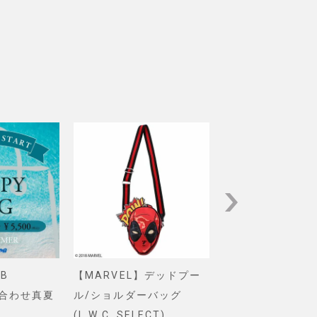
B
【MARVEL】デッドプー
【Pixar】モン
め合わせ真夏
ル/ショルダーバッグ
インク/ロゴ/ニ
(L.W.C. SELECT)
グ(PONEYCOMB