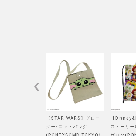
VEL】スパイダー
【STAR WARS】グロー
【Disney
ショルダーバッグ
グー/ニットバッグ
ストーリー
. SELECT)
(PONEYCOMB TOKYO)
ザック(PO