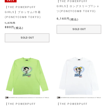
SALE
【THE POWERPUFF
GIRLS】ロングスリーブTシャ
【THE POWERPUFF
ツ(PONEYCOMB TOKYO)
GIRLS】ブロッサム/巾着
(PONEYCOMB TOKYO)
6,160
税込
1,375
880
税込
SOLD OUT
SOLD OUT
【THE POWERPUFF
【THE POWERPUFF