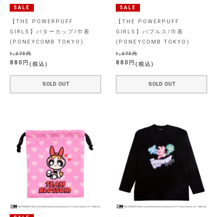
SALE
SALE
【THE POWERPUFF
【THE POWERPUFF
GIRLS】バターカップ/巾着
GIRLS】バブルス/巾着
(PONEYCOMB TOKYO)
(PONEYCOMB TOKYO)
1,375
1,375
880
880
税込
税込
SOLD OUT
SOLD OUT