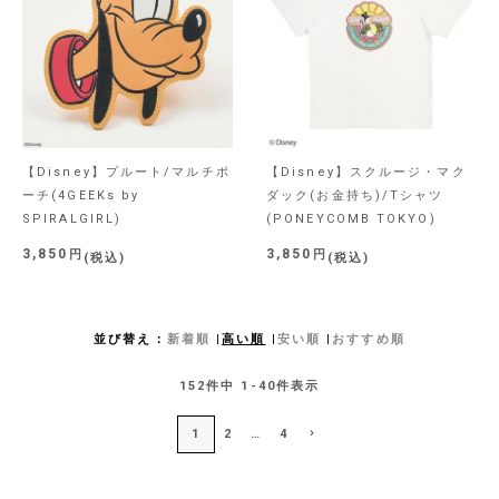
【Disney】プルート/マルチポ
【Disney】スクルージ・マク
ーチ(4GEEKs by
ダック(お金持ち)/Tシャツ
SPIRALGIRL)
(PONEYCOMB TOKYO)
3,850
3,850
税込
税込
並び替え
新着順
高い順
安い順
おすすめ順
152
件中
1
-
40
件表示
1
2
…
4