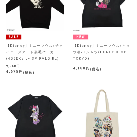
SALE
NEW
【Disney】ミニーマウス/チャ
【Disney】ミニーマウス/ヒョ
イニーズアート裏毛パーカー
ウ柄/Tシャツ(PONEYCOMB
(4GEEKs by SPIRALGIRL)
TOKYO)
9,350
4,180
税込
4,675
税込