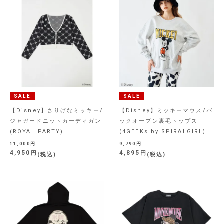
SALE
SALE
【Disney】さりげなミッキー/
【Disney】ミッキーマウス/バ
ジャガードニットカーディガン
ックオープン裏毛トップス
(ROYAL PARTY)
(4GEEKs by SPIRALGIRL)
11,000
9,790
4,950
4,895
税込
税込