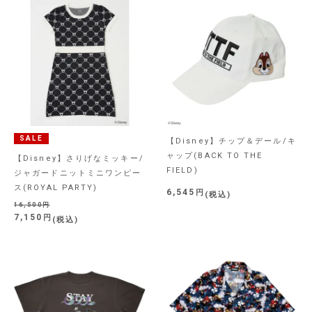
SALE
【Disney】チップ＆デール/キ
ャップ(BACK TO THE
【Disney】さりげなミッキー/
FIELD)
ジャガードニットミニワンピー
ス(ROYAL PARTY)
6,545
税込
16,500
7,150
税込