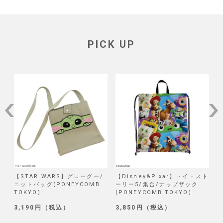
PICK UP
】グローグー/
【Disney&Pixar】トイ・スト
【Disney】リロ＆ステ
EYCOMB
ーリー5/集合/ナップザック
試作品/ブラインド巾着 
(PONEYCOMB TOKYO)
(PONEYCOMB TOKYO
）
3,850円（税込）
1,320円（税込）