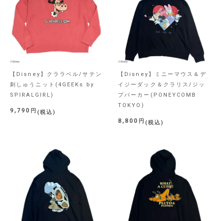
【Disney】クララベル/サテン
【Disney】ミニーマウス＆デ
刺しゅうニット(4GEEKs by
イジーダック＆クラリス/ジッ
SPIRALGIRL)
プパーカー(PONEYCOMB
TOKYO)
9,790
税込
8,800
税込