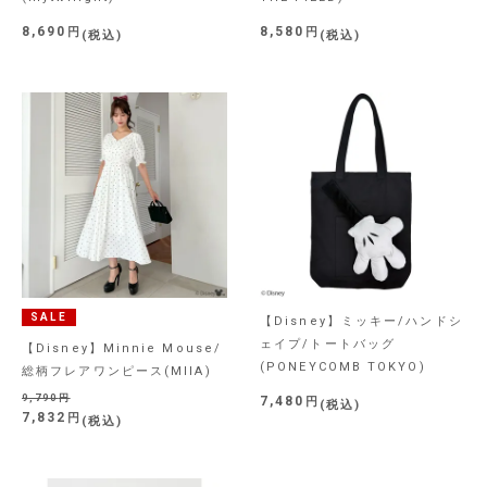
8,690
8,580
税込
税込
SALE
【Disney】ミッキー/ハンドシ
ェイプ/トートバッグ
【Disney】Minnie Mouse/
(PONEYCOMB TOKYO)
総柄フレアワンピース(MIIA)
9,790
7,480
税込
7,832
税込