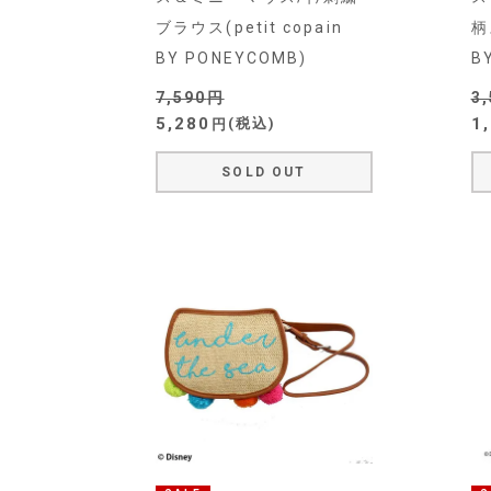
ブラウス(petit copain
柄
BY PONEYCOMB)
B
7,590
3
5,280
1
税込
SOLD OUT