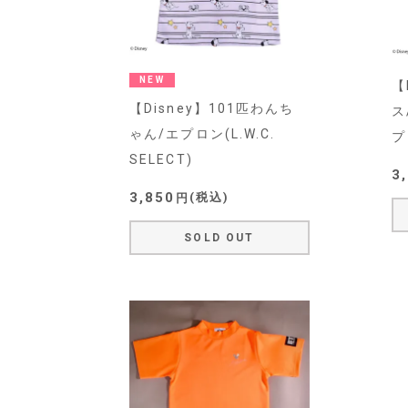
NEW
【
【Disney】101匹わんち
ス
ゃん/エプロン(L.W.C.
プ
SELECT)
3
3,850
税込
SOLD OUT