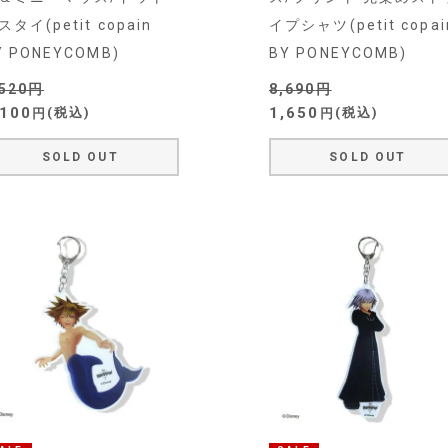
スタイ(petit copain
イプシャツ(petit copai
Y PONEYCOMB)
BY PONEYCOMB)
,520
8,690
,100
1,650
税込
税込
SOLD OUT
SOLD OUT