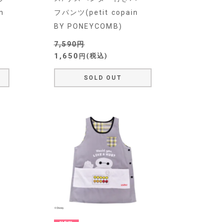
n
フパンツ(petit copain
BY PONEYCOMB)
7,590
1,650
税込
SOLD OUT