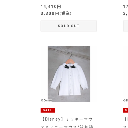
14,410
1
3,300
3
税込
SOLD OUT
SALE
S
【Disney】ミッキーマウ
【
ス＆ミニーマウス/衿刺繍
ス