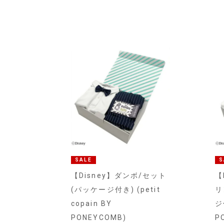
SALE
S
【Disney】ダンボ/セット
【
(パッケージ付き) (petit
リ
copain BY
ジ付
PONEYCOMB)
P