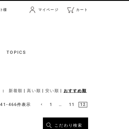
ト
様
マイページ
カート
マイページ
カート
TOPICS
新着順
高い順
安い順
おすすめ順
441
-
466
件表示
1
…
11
12
こだわり検索