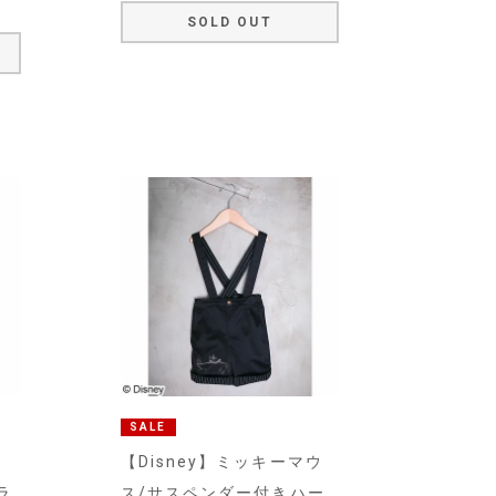
SOLD OUT
SALE
ウ
【Disney】ミッキーマウ
ラ
ス/サスペンダー付きハー