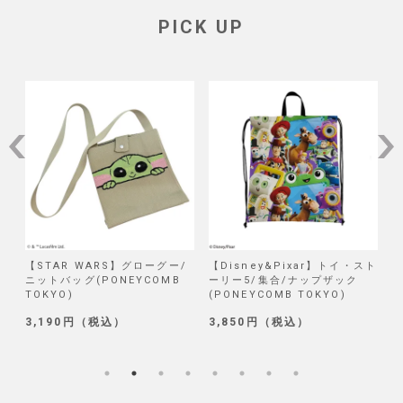
PICK UP
/
【Disney&Pixar】トイ・スト
【Disney】リロ＆スティッチ/
【
ーリー5/集合/ナップザック
試作品/ブラインド巾着 第二弾
(PONEYCOMB TOKYO)
(PONEYCOMB TOKYO)
2
3,850円（税込）
1,320円（税込）
5