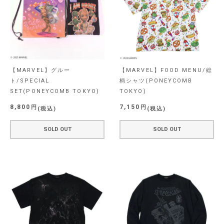
【MARVEL】グルー
【MARVEL】FOOD MENU/総
ト/SPECIAL
柄シャツ(PONEYCOMB
SET(PONEYCOMB TOKYO)
TOKYO)
8,800
7,150
税込
税込
SOLD OUT
SOLD OUT