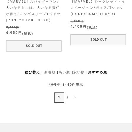
【MARVEL】スパイダーマン/
【MARVEL】シークレット・イ
大いなる力には、大いなる責任
ンベージョン/ガイア/Tシャツ
が伴う/ロングスリーブTシャツ
(PONEYCOMB TOKYO)
(PONEYCOMB TOKYO)
5,060
4,400
税込
7,480
4,950
税込
SOLD OUT
SOLD OUT
並び替え
新着順
高い順
安い順
おすすめ順
49
件中
1
-
40
件表示
1
2