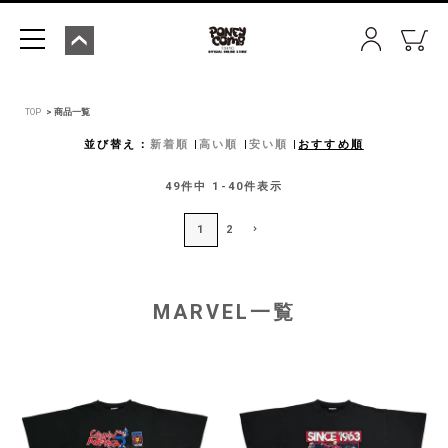
TOP
商品一覧
並び替え
新着順
高い順
安い順
おすすめ順
49
件中
1
-
40
件表示
1
2
MARVEL一覧