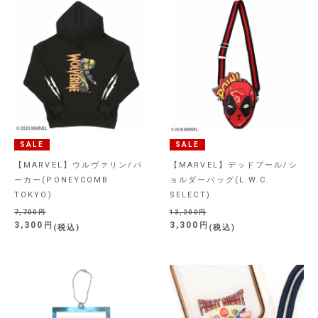
SALE
SALE
【MARVEL】ウルヴァリン/パ
【MARVEL】デッドプール/シ
ーカー(PONEYCOMB
ョルダーバッグ(L.W.C.
TOKYO)
SELECT)
7,700
13,200
3,300
3,300
税込
税込